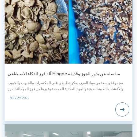
آلة فرز الذكاء الاصطناعي Mingde منفصلة عن بذور الجوز وقذيفة
مجموعة واسعة من مواد الفرز، يمكن تطبيقها على المكسرات والحبوب والحبوب
والأعشاب الطبية الصينية والمواد الغذائية المجففة وغيرها من فرز الموادآلة الفرز
بالذكاء الاصطناعي الجوز المنفصل، والذي يمكن فرزه على النحو التالي،التلك،
- NOV 29, 2022
الولاستونيت، الكالسيت، الكوارتزيتالفلوريت، الفلسبار البوتاسيوم، المغنسيت، بير...