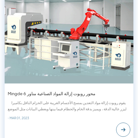
Mingde 6 محور روبوت إزالة المواد الصناعية مناور
يقوم روبوت إزالة مواد التعدين بمسح الأجسام الغريبة على الحزام الناقل بكاميرا
ليزر عالية الدقة ، ويميز بدقة الخام والحطام فيما بينها ويعطي البيانات مثل الموضع
والارتفاع ، ويتحكم بدقة في الروبوت لالتقاط الأجسام الغريبة ووضعها في مربع جمع
- MAR 01, 2023
كائن غريب. إنها تستخدم بشكل أساسي لفرز ال...