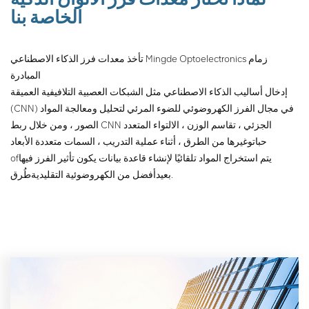
تحليل ومعالجة صور المواد ،
الخاصة بنا
ومن خلال الاتصال الجزئي لـ
CNN ، ومشاركة الوزن ، ونواة
الالتواء المتعددة وغيرها من
تأخذ معدات فرز الذكاء الاصطناعي Mingde Optoelectronics زمام
الطرق ، أثناء عملية التدريب ،
المبادرة
السمات متعددة الأبعاد لـ يتم
إدخال أساليب الذكاء الاصطناعي مثل الشبكات العصبية التلافيفية العميقة
استخراج المواد تلقائيًا لإنشاء
(CNN) في مجال الفرز الكهروضوئي للضوء المرئي لتحليل ومعالجة المواد
قاعدة بيانات ، يكون تأثير الفرز
الصور ، ومن خلال ربط CNN الجزئي ، تقاسم الوزن ، الالتواء المتعدد
فيها أفضل بكثير من الطرق
حبات
وغيرها من الطرق ، أثناء عملية التدريب ، السمات متعددة الأبعاد
الكهروضوئية التقليدية.
يتم استخراج المواد تلقائيًا لإنشاء قاعدة بيانات يكون تأثير الفرز فيها
of
طُرق.
بعيد
أفضل من الكهروضوئية التقليدية