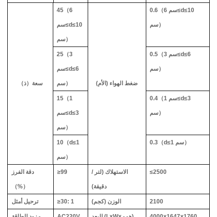
10
≤
d
≤
6 سم
（
0.6
6
（
45
）
سم
10
≤
d
≤
سم
）
سم
6
≤
d
≤
3 سم
（
0.5
3
（
25
）
سم
6
≤
d
≤
سم
ضغط الهواء (الأم)
）
سم
سعة
（
ذ
）
3
≤
d
≤
1 سم
（
0.4
1
（
15
）
سم
3
≤
d
≤
سم
）
سم
）
1 سم
≤
d
（
0.3
1
≤
d
（
10
）
سم
2500
≤
الاستهلاك (لتر /
99
≥
دقة الفرز
دقيقة)
）
%
（
2100
الوزن (كجم)
30: 1
≥
ترحيل أمثل
1760
×
1647
×
4000
همم)
×
W
×
البعد (L
AC220V
مزود الطاقة