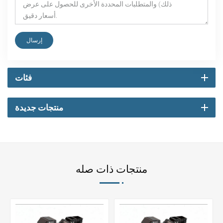
إرسال
فئات
منتجات جديدة
منتجات ذات صله