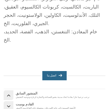
الباريت، الكالسيت، كربونات الكالسيوم، العقيق،
التلك، الأندلوسيت، الكاولين، الولاستونيت، الحجر
الجيري، الفلوريت، الخ.
خام المعادن: التنغستن، الذهب، الفضة، الحديد،
الخ.
اتصل بنا
المنشور السابق
نرحب ترحيبا حارا بقادة اتحاد مدينة بنغبو للصناعة والتجارة لزيارة وتوجيه التفتيش
القادم بوست
الأشعة السينية ذكي خام اللون فارز منفصلة خام الفاناديوم الأصفر