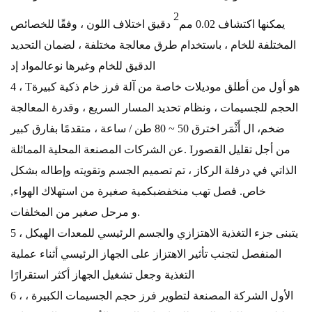
2
يمكنها اكتشاف 0.02 مم
دقيق
اختلاف اللون ، وفقًا للخصائص
المختلفة للخام ، باستخدام طرق معالجة مختلفة ، لضمان التحديد
الدقيق للخام وغيرها
نوع
المواد إد
هو أول من أطلق
موديلات خاصة من
آلة فرز خام ذكية كبيرة
T
4 ،
الحجم للجسيمات ، ونظام تحديد المسار السريع ، وقدرة المعالجة
ضخم
، ال
أَثْمَر
اخترق 50 ~ 80 طن / ساعة ، متقدمًا بفارق كبير
من أجل تقليل القصور
I
.
عن الشركات المصنعة المحلية المماثلة
الذاتي في درفلة الركاز ، تم تصميم الجسم وتقويته وإطاله بشكل
خاص.
فصل تهب منخفض
بكمية صغيرة من
استهلاك الهواء
,
مرحل صغير من المخلفات.
و
5 ، يتبنى جزء التغذية الاهتزازي والجسم الرئيسي للمعدات الهيكل
المنفصل لتجنب تأثير الاهتزاز على الجهاز الرئيسي أثناء عملية
التغذية وجعل تشغيل الجهاز أكثر استقرارًا
6 ، الأول
الشركة المصنعة لتطوير فرز حجم الجسيمات الكبيرة ،