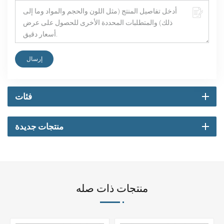
إرسال
فئات
منتجات جديدة
منتجات ذات صله