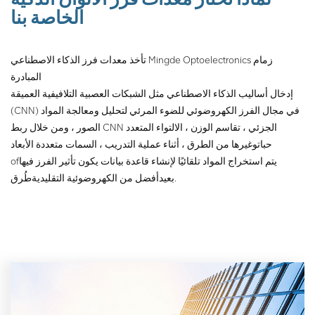
الخاصة بنا
تأخذ معدات فرز الذكاء الاصطناعي Mingde Optoelectronics زمام
المبادرة
إدخال أساليب الذكاء الاصطناعي مثل الشبكات العصبية التلافيفية العميقة
(CNN) في مجال الفرز الكهروضوئي للضوء المرئي لتحليل ومعالجة المواد
الصور ، ومن خلال ربط CNN الجزئي ، تقاسم الوزن ، الالتواء المتعدد
حبات
وغيرها من الطرق ، أثناء عملية التدريب ، السمات متعددة الأبعاد
يتم استخراج المواد تلقائيًا لإنشاء قاعدة بيانات يكون تأثير الفرز فيها
of
طُرق.
بعيد
أفضل من الكهروضوئية التقليدية