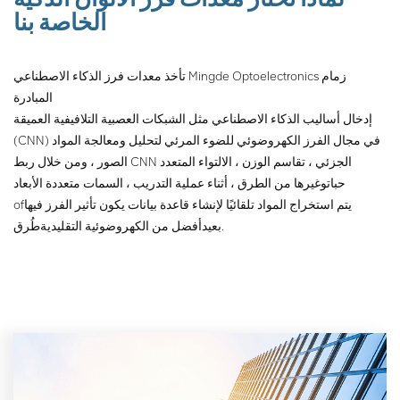
الفرز اليدوي ، فضلاً عن مشاكل
الخاصة بنا
مثل الفرز اليدوي غير الكامل.
يمكن لروبوت التعدين أن يحل
المشكلات المذكورة أعلاه بشكل
تأخذ معدات فرز الذكاء الاصطناعي Mingde Optoelectronics زمام
فعال.
المبادرة
إدخال أساليب الذكاء الاصطناعي مثل الشبكات العصبية التلافيفية العميقة
(CNN) في مجال الفرز الكهروضوئي للضوء المرئي لتحليل ومعالجة المواد
الصور ، ومن خلال ربط CNN الجزئي ، تقاسم الوزن ، الالتواء المتعدد
حبات
وغيرها من الطرق ، أثناء عملية التدريب ، السمات متعددة الأبعاد
يتم استخراج المواد تلقائيًا لإنشاء قاعدة بيانات يكون تأثير الفرز فيها
of
طُرق.
بعيد
أفضل من الكهروضوئية التقليدية