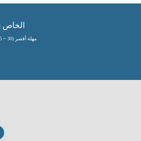
هل تبحث عن شريك لبدء مشروع  ODM
مهلة أقصر (30 ~ 35 يوم)