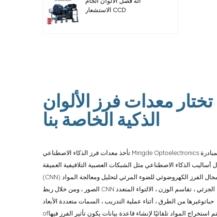
آلة فصل الألوان الخام
الاستشعار CCD
 تختار معدات فرز الألوان
الذكية الخاصة بنا
Mingde Optoelectro زمام المبادرة
ل أساليب الذكاء الاصطناعي مثل الشبكات العصبية التلافيفية العميقة
 في مجال الفرز الكهروضوئي للضوء المرئي لتحليل ومعالجة المواد
الصور ، ومن خلال ربط CNN الجزئي ، تقاسم الوزن ، الالتواء المتعدد
حبات
وغيرها من الطرق ، أثناء عملية التدريب ، السمات متعددة الأبعاد
تم استخراج المواد تلقائيًا لإنشاء قاعدة بيانات يكون تأثير الفرز فيها
of