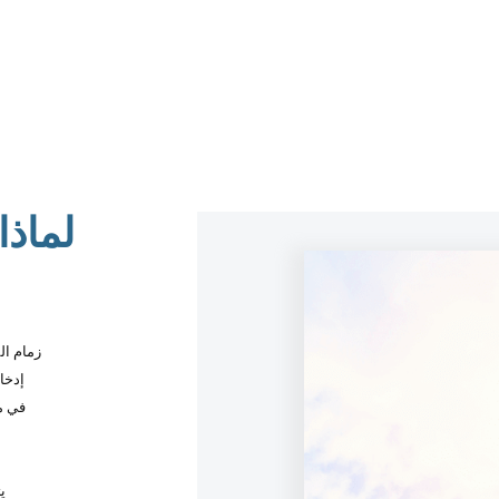
لماذا
تأخذ معدات فرز الذكاء الاصطناعي nics
إدخا
(CNN)
ي