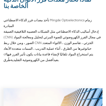
الخاصة بنا
تأخذ معدات فرز الذكاء الاصطناعي Mingde Optoelectronics زمام
المبادرة
إدخال أساليب الذكاء الاصطناعي مثل الشبكات العصبية التلافيفية العميقة
(CNN) في مجال الفرز الكهروضوئي للضوء المرئي لتحليل ومعالجة المواد
الصور ، ومن خلال ربط CNN الجزئي ، تقاسم الوزن ، الالتواء المتعدد
حبات
وغيرها من الطرق ، أثناء عملية التدريب ، السمات متعددة الأبعاد
يتم استخراج المواد تلقائيًا لإنشاء قاعدة بيانات يكون تأثير الفرز فيها
of
طُرق.
بعيد
أفضل من الكهروضوئية التقليدية