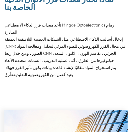
تشغيل الزر الواحد أكثر ملاءمة ،
الخاصة بنا
كما أنه يقلل من متطلبات
المشغلين في الموقع.
تأخذ معدات فرز الذكاء الاصطناعي Mingde Optoelectronics زمام
المبادرة
إدخال أساليب الذكاء الاصطناعي مثل الشبكات العصبية التلافيفية العميقة
(CNN) في مجال الفرز الكهروضوئي للضوء المرئي لتحليل ومعالجة المواد
الصور ، ومن خلال ربط CNN الجزئي ، تقاسم الوزن ، الالتواء المتعدد
حبات
وغيرها من الطرق ، أثناء عملية التدريب ، السمات متعددة الأبعاد
يتم استخراج المواد تلقائيًا لإنشاء قاعدة بيانات يكون تأثير الفرز فيها
of
طُرق.
بعيد
أفضل من الكهروضوئية التقليدية