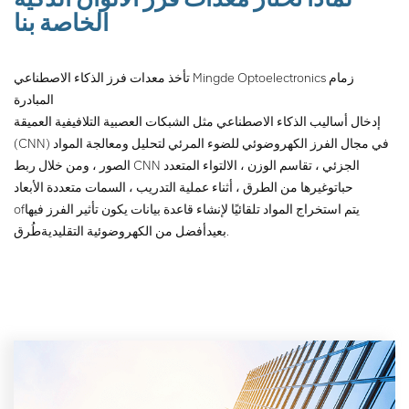
الخاصة بنا
تأخذ معدات فرز الذكاء الاصطناعي Mingde Optoelectronics زمام
المبادرة
إدخال أساليب الذكاء الاصطناعي مثل الشبكات العصبية التلافيفية العميقة
(CNN) في مجال الفرز الكهروضوئي للضوء المرئي لتحليل ومعالجة المواد
الصور ، ومن خلال ربط CNN الجزئي ، تقاسم الوزن ، الالتواء المتعدد
حبات
وغيرها من الطرق ، أثناء عملية التدريب ، السمات متعددة الأبعاد
يتم استخراج المواد تلقائيًا لإنشاء قاعدة بيانات يكون تأثير الفرز فيها
of
طُرق.
بعيد
أفضل من الكهروضوئية التقليدية