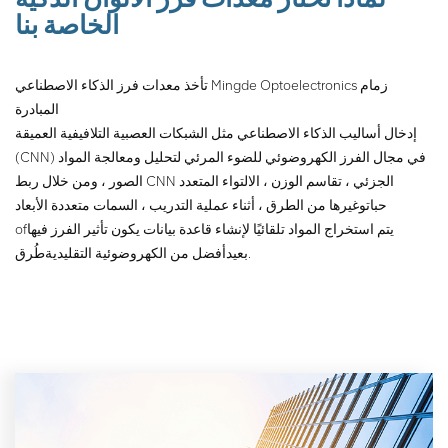
الحالي.
الخاصة بنا
تأخذ معدات فرز الذكاء الاصطناعي Mingde Optoelectronics زمام
المبادرة
إدخال أساليب الذكاء الاصطناعي مثل الشبكات العصبية التلافيفية العميقة
(CNN) في مجال الفرز الكهروضوئي للضوء المرئي لتحليل ومعالجة المواد
الصور ، ومن خلال ربط CNN الجزئي ، تقاسم الوزن ، الالتواء المتعدد
حبات
وغيرها من الطرق ، أثناء عملية التدريب ، السمات متعددة الأبعاد
يتم استخراج المواد تلقائيًا لإنشاء قاعدة بيانات يكون تأثير الفرز فيها
of
طُرق.
بعيد
أفضل من الكهروضوئية التقليدية