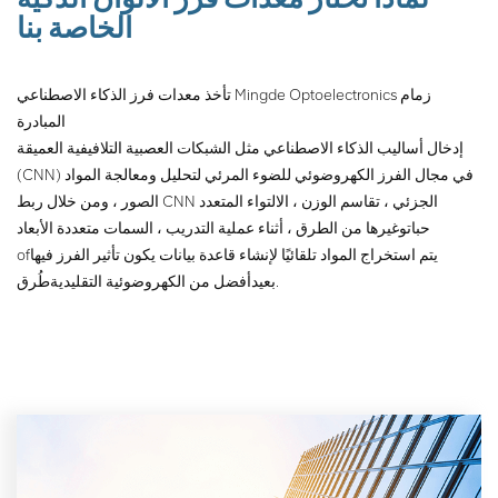
الخاصة بنا
تأخذ معدات فرز الذكاء الاصطناعي Mingde Optoelectronics زمام
المبادرة
إدخال أساليب الذكاء الاصطناعي مثل الشبكات العصبية التلافيفية العميقة
(CNN) في مجال الفرز الكهروضوئي للضوء المرئي لتحليل ومعالجة المواد
الصور ، ومن خلال ربط CNN الجزئي ، تقاسم الوزن ، الالتواء المتعدد
حبات
وغيرها من الطرق ، أثناء عملية التدريب ، السمات متعددة الأبعاد
يتم استخراج المواد تلقائيًا لإنشاء قاعدة بيانات يكون تأثير الفرز فيها
of
طُرق.
بعيد
أفضل من الكهروضوئية التقليدية