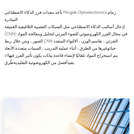
لزيادة تحسين دقة الفرز.
تأخذ معدات فرز الذكاء الاصطناعي Mingde Optoelectronics زمام
المبادرة
إدخال أساليب الذكاء الاصطناعي مثل الشبكات العصبية التلافيفية العميقة
(CNN) في مجال الفرز الكهروضوئي للضوء المرئي لتحليل ومعالجة المواد
الصور ، ومن خلال ربط CNN الجزئي ، تقاسم الوزن ، الالتواء المتعدد
حبات
وغيرها من الطرق ، أثناء عملية التدريب ، السمات متعددة الأبعاد
يتم استخراج المواد تلقائيًا لإنشاء قاعدة بيانات يكون تأثير الفرز فيها
of
طُرق.
بعيد
أفضل من الكهروضوئية التقليدية