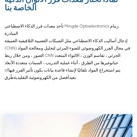
تحت الحمراء للمركب تحديد
الخاصة بنا
لزيادة تحسين دقة الفرز وفقًا
للخصائص المختلفة للخام.
تأخذ معدات فرز الذكاء الاصطناعي Mingde Optoelectronics زمام
المبادرة
إدخال أساليب الذكاء الاصطناعي مثل الشبكات العصبية التلافيفية العميقة
(CNN) في مجال الفرز الكهروضوئي للضوء المرئي لتحليل ومعالجة المواد
الصور ، ومن خلال ربط CNN الجزئي ، تقاسم الوزن ، الالتواء المتعدد
حبات
وغيرها من الطرق ، أثناء عملية التدريب ، السمات متعددة الأبعاد
يتم استخراج المواد تلقائيًا لإنشاء قاعدة بيانات يكون تأثير الفرز فيها
of
طُرق.
بعيد
أفضل من الكهروضوئية التقليدية