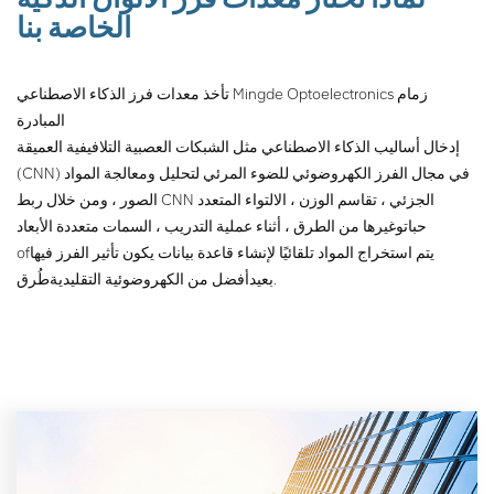
تحت الحمراء للمركب تحديد
الخاصة بنا
لزيادة تحسين دقة الفرز وفقًا
للخصائص المختلفة للخام.
تأخذ معدات فرز الذكاء الاصطناعي Mingde Optoelectronics زمام
المبادرة
إدخال أساليب الذكاء الاصطناعي مثل الشبكات العصبية التلافيفية العميقة
(CNN) في مجال الفرز الكهروضوئي للضوء المرئي لتحليل ومعالجة المواد
الصور ، ومن خلال ربط CNN الجزئي ، تقاسم الوزن ، الالتواء المتعدد
حبات
وغيرها من الطرق ، أثناء عملية التدريب ، السمات متعددة الأبعاد
يتم استخراج المواد تلقائيًا لإنشاء قاعدة بيانات يكون تأثير الفرز فيها
of
طُرق.
بعيد
أفضل من الكهروضوئية التقليدية