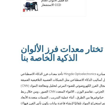
آلة فصل الألوان الخام
الاستشعار CCD
 تختار معدات فرز الألوان
الذكية الخاصة بنا
Mingde Optoelectro زمام المبادرة
ل أساليب الذكاء الاصطناعي مثل الشبكات العصبية التلافيفية العميقة
 في مجال الفرز الكهروضوئي للضوء المرئي لتحليل ومعالجة المواد
الصور ، ومن خلال ربط CNN الجزئي ، تقاسم الوزن ، الالتواء المتعدد
حبات
وغيرها من الطرق ، أثناء عملية التدريب ، السمات متعددة الأبعاد
تم استخراج المواد تلقائيًا لإنشاء قاعدة بيانات يكون تأثير الفرز فيها
of