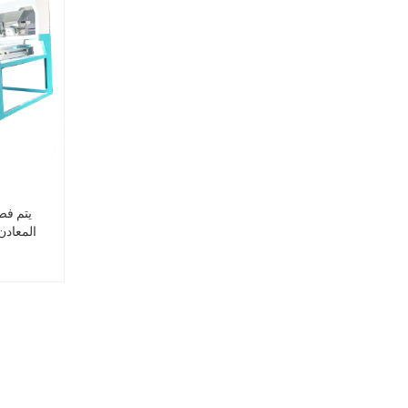
يتم فص
المعادن