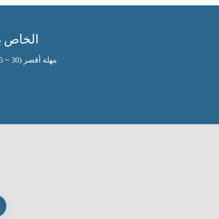
هل تبحث عن شريك لبدء مشروع  ODM
مهلة أقصر (30 ~ 35 يوم)