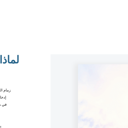
لماذا
تأخذ معدات فرز الذكاء الاصطناعي nics
إدخا
(CNN)
ي