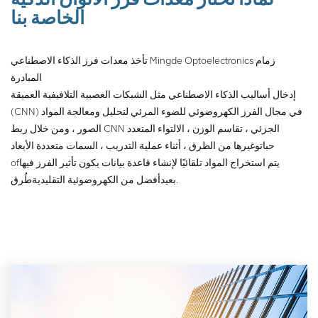
الخاصة بنا
تأخذ معدات فرز الذكاء الاصطناعي Mingde Optoelectronics زمام
المبادرة
إدخال أساليب الذكاء الاصطناعي مثل الشبكات العصبية التلافيفية العميقة
(CNN) في مجال الفرز الكهروضوئي للضوء المرئي لتحليل ومعالجة المواد
الصور ، ومن خلال ربط CNN الجزئي ، تقاسم الوزن ، الالتواء المتعدد
حبات
وغيرها من الطرق ، أثناء عملية التدريب ، السمات متعددة الأبعاد
يتم استخراج المواد تلقائيًا لإنشاء قاعدة بيانات يكون تأثير الفرز فيها
of
طُرق.
بعيد
أفضل من الكهروضوئية التقليدية