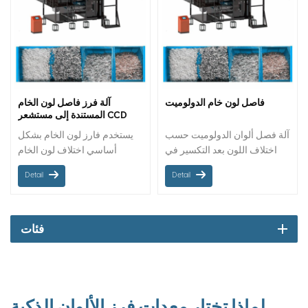
فاصل لون خام الدولوميت
آلة فرز فاصل لون الخام
المستندة إلى مستشعر CCD
آلة فصل ألوان الدولوميت حسب
يستخدم فارز لون الخام بشكل
اختلاف اللون بعد التكسير في
أساسي اختلاف لون الخام
مصانع المعالجة ، وهو مناسب
لتصنيف الخامات عالية الجودة
Detail
Detail
لجميع أنواع الفرز اللوني
لإنتاج منتجات خام مختلفة. يمكن
للخامات المعدنية لزيادة الإنتاج.
تطبيق الركاز ، مثل الرخام ،
اتجاه المواد: مزلق أحجار معدنية
والكوارتزيت ، والتلك ، وما إلى
/ حزام: حزام حجم الفرز: من 1
ذلك ، على فارز لون الخام لفرز
فئات
إلى 40 مم
الألوان.
لماذا تختار معدات فرز الألوان الذكية