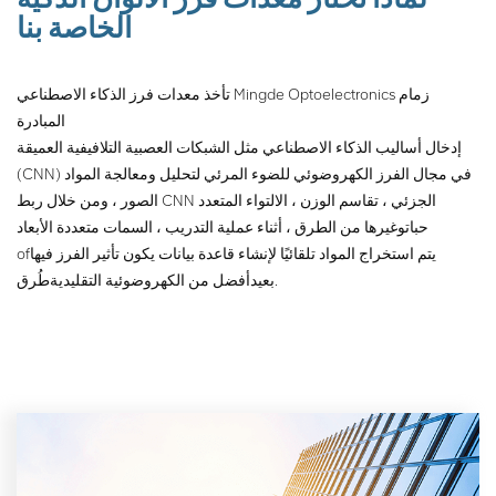
الخاصة بنا
تأخذ معدات فرز الذكاء الاصطناعي Mingde Optoelectronics زمام
المبادرة
إدخال أساليب الذكاء الاصطناعي مثل الشبكات العصبية التلافيفية العميقة
(CNN) في مجال الفرز الكهروضوئي للضوء المرئي لتحليل ومعالجة المواد
الصور ، ومن خلال ربط CNN الجزئي ، تقاسم الوزن ، الالتواء المتعدد
حبات
وغيرها من الطرق ، أثناء عملية التدريب ، السمات متعددة الأبعاد
يتم استخراج المواد تلقائيًا لإنشاء قاعدة بيانات يكون تأثير الفرز فيها
of
طُرق.
بعيد
أفضل من الكهروضوئية التقليدية