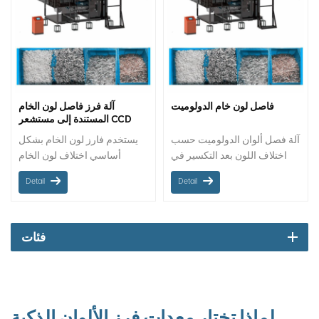
فاصل لون خام الدولوميت
آلة فرز فاصل لون الخام
المستندة إلى مستشعر CCD
آلة فصل ألوان الدولوميت حسب
يستخدم فارز لون الخام بشكل
اختلاف اللون بعد التكسير في
أساسي اختلاف لون الخام
مصانع المعالجة ، وهو مناسب
لتصنيف الخامات عالية الجودة
Detail
Detail
لجميع أنواع الفرز اللوني
لإنتاج منتجات خام مختلفة. يمكن
للخامات المعدنية لزيادة الإنتاج.
تطبيق الركاز ، مثل الرخام ،
اتجاه المواد: مزلق أحجار معدنية
والكوارتزيت ، والتلك ، وما إلى
/ حزام: حزام حجم الفرز: من 1
ذلك ، على فارز لون الخام لفرز
فئات
إلى 40 مم
الألوان.
لماذا تختار معدات فرز الألوان الذكية