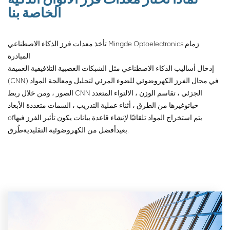
الخاصة بنا
تأخذ معدات فرز الذكاء الاصطناعي Mingde Optoelectronics زمام
المبادرة
إدخال أساليب الذكاء الاصطناعي مثل الشبكات العصبية التلافيفية العميقة
(CNN) في مجال الفرز الكهروضوئي للضوء المرئي لتحليل ومعالجة المواد
الصور ، ومن خلال ربط CNN الجزئي ، تقاسم الوزن ، الالتواء المتعدد
حبات
وغيرها من الطرق ، أثناء عملية التدريب ، السمات متعددة الأبعاد
يتم استخراج المواد تلقائيًا لإنشاء قاعدة بيانات يكون تأثير الفرز فيها
of
طُرق.
بعيد
أفضل من الكهروضوئية التقليدية