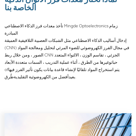
الخاصة بنا
تأخذ معدات فرز الذكاء الاصطناعي Mingde Optoelectronics زمام
المبادرة
إدخال أساليب الذكاء الاصطناعي مثل الشبكات العصبية التلافيفية العميقة
(CNN) في مجال الفرز الكهروضوئي للضوء المرئي لتحليل ومعالجة المواد
الصور ، ومن خلال ربط CNN الجزئي ، تقاسم الوزن ، الالتواء المتعدد
حبات
وغيرها من الطرق ، أثناء عملية التدريب ، السمات متعددة الأبعاد
يتم استخراج المواد تلقائيًا لإنشاء قاعدة بيانات يكون تأثير الفرز فيها
of
طُرق.
بعيد
أفضل من الكهروضوئية التقليدية