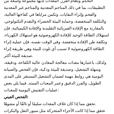
التحكم ونظام الفرز. المعدات لديها مجموعة واسعة من
التطبيقات، بما في ذلك المناجم المعدنية والمناجم غير المعدنية
والفحم وإثراء النفايات. وتكمن مزاياها في كفاءتها العالية،
والتكلفة المنخفضة، وحماية البيئة الخضراء والتقدم التكنولوجي.
بالمقارنة مع الإفادة الفيزيائية التقليدية والإفادة الكيميائية، فإن
استهلاك الطاقة الوحيد للإفادة الكهروضوئية هو استهلاك الكهرباء،
وتكلفة طن الإفادة منخفضة. وفي الوقت نفسه، فإن عملية إثراء
الطاقة الكهروضوئية لا تسبب أي تلوث للبيئة وهي طريقة إثراء
صديقة للبيئة أكثر.
ولذلك، باعتبارها معدات معالجة المعادن عالية الكفاءة، ودقيقة،
وسهلة التشغيل، وصديقة للبيئة وذكية، فإن الفحص والصيانة
اليومية هي روابط مهمة لضمان التشغيل المستقر على المدى
الطويل، والفرز الدقيق وعمر المعدات الممتد. فيما يلي بعض
عمليات التفتيش اليومية للمعدات:
الفحص العيني:
تحقق مما إذا كان غلاف المعدات سليمًا أو تالفًا أو مشوهًا.
تحقق مما إذا كانت الأجزاء المتحركة مثل سيور النقل والبكرات