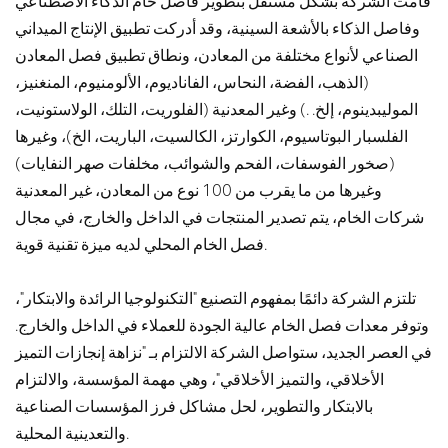
قامت الشركة بشكل مستقل بتطوير فاصل خام الذكاء الاصطناعي
وفاصل الذكاء بالأشعة السينية، وقد أدركت تطبيق الإنتاج الميداني
الصناعي لأنواع مختلفة من المعادن، ونطاق تطبيق فصل المعادن
(الذهب، الفضة، النحاس، الفاناديوم، الألومنيوم، المنغنيز،
الموليبدينوم، إلخ. .) وغير المعدنية (الفلوريت، التلك، الولاستونيت،
الفلسبار البوتاسيوم، الكوارتز، الكالسيت، الباريت، الخ)، وغيرها
(صخور الفوسفات، الفحم والشوائب، مخلفات صهر النفايات)
وغيرها من ما يقرب من 100 نوع من المعادن، غير المعدنية
شركات الخام، يتم تصدير المنتجات في الداخل والخارج، في مجال
فصل الخام المحلي لديه ميزة تقنية قوية.
تلتزم الشركة دائمًا بمفهوم التصنيع "التكنولوجيا الرائدة والابتكار"،
وتوفر معدات فصل الخام عالية الجودة للعملاء في الداخل والخارج.
في العصر الجديد، ستواصل الشركة الالتزام بـ "نزاهة إنجازات التميز
الأخلاقي، والتميز الأخلاقي"، وهي مهمة المؤسسة، والالتزام
بالابتكار والتطوير، لحل مشاكل فرز المؤسسات الصناعية
والتعدينية المحلية.