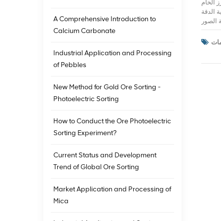
ز الخام
 الدقة
A Comprehensive Introduction to
ارزميات معالجة الصور
بتقنيات
Calcium Carbonate
ات أكثر
ستدامة.
Industrial Application and Processing
الية في
of Pebbles
بيانات
New Method for Gold Ore Sorting -
Photoelectric Sorting
How to Conduct the Ore Photoelectric
Sorting Experiment?
Current Status and Development
Trend of Global Ore Sorting
Market Application and Processing of
Mica