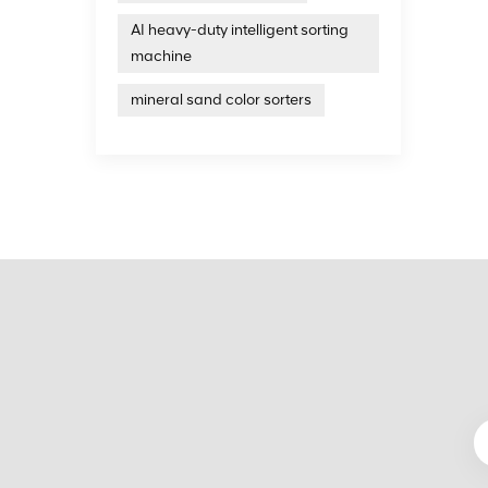
AI heavy-duty intelligent sorting
machine
mineral sand color sorters