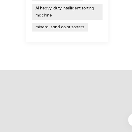
AI heavy-duty intelligent sorting
machine
mineral sand color sorters