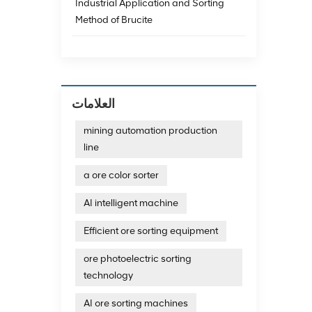
Industrial Application and Sorting
Method of Brucite
العلامات
mining automation production
line
a ore color sorter
AI intelligent machine
Efficient ore sorting equipment
ore photoelectric sorting
technology
AI ore sorting machines