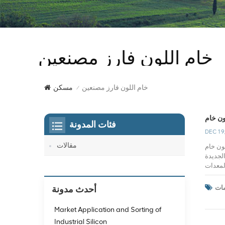
خام اللون فارز مصنعين
خام اللون فارز مصنعين
مسكن
/
فئات المدونة
DEC 19
مقالات
دن في الصين من نهايتها ، وما هو قادم هو فترة ذروة أخرى
الجديدة
لمعدات
كة محترفة
 ظهور آلة
أحدث مدونة
 وصديقة
 ، "دقة
Market Application and Sorting of
 كبير ، وقد
Industrial Silicon
ارة باختراق كبير ،