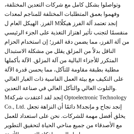
وتواصلوا بشكل كامل مع شركات التعدين المختلفة،
وفهموا بعمق المتطلبات المختلفة للمناجم لمعدات
إنجد
تعتمد آلة الفرز هيكلًا
الفرز. الهيكل العام ل M
منقسمًا لتجنب تأثير اهتزاز التغذية على الجزء الرئيسي
من آلة الفرز، مما يضمن دقة الفرز؛ إن استخدام الحزام
الناقل بدلاً من المزلق يقلل من مشكلة الاستبدال
المتكرر للأجزاء البالية من آلة المزلق. الآلة بأكملها
مطلية بطبقة مقاومة للتآكل، مما يحسن قدرة الآلة
على التكيف مع بيئة العمل القاسية ذات الغبار العالي
والتلوث العالي والتآكل العالي في صناعة التعدين.
إنجد
لقد اعتقدت شركة Optoelectronic Technology
M
إنجد
نجاح و م
إنجد
Co., Ltd. دائمًا أن النزاهة تجعل M
يخلق أفضل مهمة للشركات. نحن على استعداد للعمل
مع الأصدقاء من جميع مناحي الحياة لتحقيق التطوير