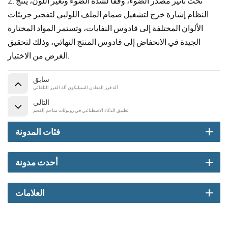
2. تحت تأثير مصدر الضوء، وفقًا لشدة الضوء وتغير اللون، ينتج
النظام إشارة خرج لتشغيل صمام الملف اللولبي لتفجير جزيئات
الألوان المختلفة إلى قادوس النفايات، وتستمر المواد المختارة
الجيدة في الانخفاض إلى قادوس المنتج النهائي، وذلك لتحقيق
الغرض من الاختيار.
سابق
آلة فرز المعادن السيليكون آلة الفرز التلقائي
التالي
تطبيق الذكاء الاصطناعي في روبوتات مناجم الفحم
فئات المدونة
أحدث مدونة
العلامات