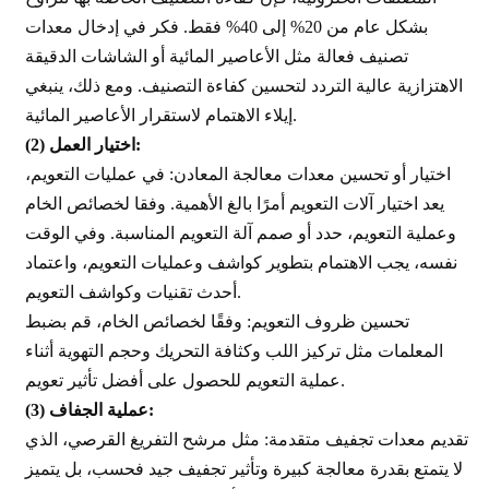
بشكل عام من 20% إلى 40% فقط. فكر في إدخال معدات
تصنيف فعالة مثل الأعاصير المائية أو الشاشات الدقيقة
الاهتزازية عالية التردد لتحسين كفاءة التصنيف. ومع ذلك، ينبغي
إيلاء الاهتمام لاستقرار الأعاصير المائية.
اختيار العمل:
(2)
اختيار أو تحسين معدات معالجة المعادن: في عمليات التعويم،
يعد اختيار آلات التعويم أمرًا بالغ الأهمية. وفقا لخصائص الخام
وعملية التعويم، حدد أو صمم آلة التعويم المناسبة. وفي الوقت
نفسه، يجب الاهتمام بتطوير كواشف وعمليات التعويم، واعتماد
أحدث تقنيات وكواشف التعويم.
تحسين ظروف التعويم: وفقًا لخصائص الخام، قم بضبط
المعلمات مثل تركيز اللب وكثافة التحريك وحجم التهوية أثناء
عملية التعويم للحصول على أفضل تأثير تعويم.
عملية الجفاف:
(3)
تقديم معدات تجفيف متقدمة: مثل مرشح التفريغ القرصي، الذي
لا يتمتع بقدرة معالجة كبيرة وتأثير تجفيف جيد فحسب، بل يتميز