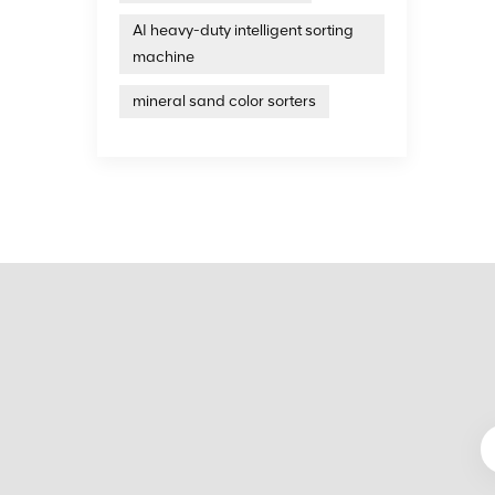
AI heavy-duty intelligent sorting
machine
mineral sand color sorters