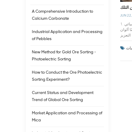
التلك
A Comprehensive Introduction to
JUN 22
Calcium Carbonate
1. نظرة عامة على التلكالتلك هو معدن سيليكات ذو تركيب كيميائي Mg3Si4O102. وهو معدن ثلاثي السطوح ذو ملمس ناعم وسلس وصلابة منخفضة على مقياس
ا ألوان
Industrial Application and Processing
لتعزيز
of Pebbles
لمفتوحة
م لأنه
New Method for Gold Ore Sorting -
مجالات
ستحضرات
Photoelectric Sorting
صناعية
ات مثل
How to Conduct the Ore Photoelectric
ين الخواص
Sorting Experiment?
 تحسين
نتجات في السوق.(2) استخدام التلك في صناعة
واسع في
Current Status and Development
الحراري وتأثيرات مقاومة الشيخوخة.(3) استخدام التلك في
Trend of Global Ore Sorting
لأبواب
رة، مما
Market Application and Processing of
يكلية ذات
درجات الحرارة العالية بسبب مقاومته الممتازة لدرجات الحرارة العالية. إن ثبات التلك في درجات الحرارة العالية يجعله مادة لا غنى عنها في هذه الصناعة.(5)
Mica
ن جودة
طاق واسع في هذه الصناعات.4. كيفية التعرف على نوعية بودرة التلك(1) مراقبة اللون