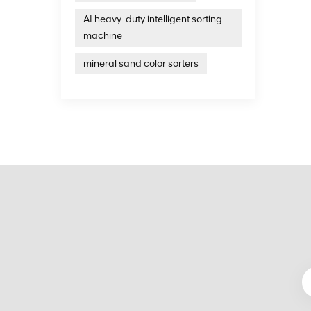
AI heavy-duty intelligent sorting
machine
mineral sand color sorters