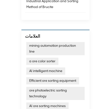
Industrial Application and Sorting
 منخفض
Method of Brucite
وتأثيرها على
ائي من
شكل مباشر على
يع حجم
د يحتوي على
متطلبات
العلامات
ًا بجودة
ة تنقية
وة لدمج
mining automation production
عين على
line
لرغم من
تتميز بدرجة نقاء عالية، إلا أنها تتطلب عمالة كثيفة ولها كفاءة إنتاجية منخفضة، مما يجعلها غير مناسبة للإنتاج على نطاق واسع.(3) الفصل
a ore color sorter
طة به.
 مناسبة لمعالجة الخامات ذات المحتوى العالي من الحديد، لكن الاستثمار في المعدات كبير نسبيًا.(4) الفصل
AI intelligent machine
https://www.mdoresorting.com/mingالاستفادة الكهروضوئية هي طريقة تستخدم الاختلاف
ة، لكن
Efficient ore sorting equipment
يل الحمضي
طريقة المعالجة الحرارية
ore photoelectric sorting
لخصائص
الجوانب
technology
التنمية
 والتي قد تكون ضارة بالبيئة ولها تكاليف عالية.3. تراكم المخلفات:
AI ore sorting machines