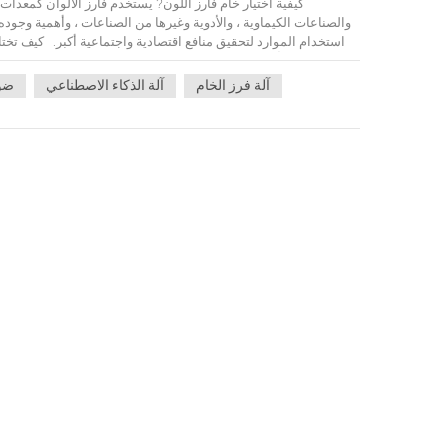
كيفية اختيار خام فارز اللون? يستخدم فارز الألوان كمعدات 
والصناعات الكيماوية ، والأدوية وغيرها من الصناعات ، وأهمية وجود
استخدام الموارد لتحقيق منافع اقتصادية واجتماعية أكبر. كيف تخت
المعدات وتأثير الفرز ونطاق حجم الجسيمات المطبق ونوع الفرز و
آلة فرز الخام
آلة الذكاء الاصطناعي
فارز خام ذك
إنتاجًا كبيرًا ودقة عالية واستقرارًا عاليًا لنماذج فائقة الفعالي
فرزها إلا حسب اللون ، إلى آلة فرز الذكاء الاصطناعي من خلا
خصائص التمايز المرئي بالعين المجردة للتقدم. آلة الذكاء الا
المشروع ، البحث والتطوير ، الإنتاج ، التطبيق بعد طبقات حراس ال
وخام الذهب والفلوريت وخام الليثيوم وغيرها من المؤسسات ، لحل جميع
وبيئة العمل المعقدة ، وتواجه مجموعة متنوعة من الاختبارات ، 
الكهروضوئي القديمة المعروفة ، نحن دائمًا الالتزام بالمستخدم أولا
في الدولة ، في الوقت المناسب ، أنشأنا أكثر من عشرة مكاتب في 