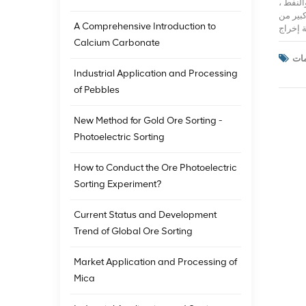
النفط ،
كبير من
A Comprehensive Introduction to
 إخراج
لشاملة
Calcium Carbonate
خامات منذ عام 2014 ، مع
وفقًا للتراكم المستمر
Industrial Application and Processing
ر التقني ، وأطلقت تدريجيًا
of Pebbles
ة مصنعة
لخام من عصر الفرز اللوني 2.0 إلى عصر الفرز متعدد الأبعاد
لخصائص متعددة الأبعاد ، متجاوزًا قيود فرز الألوان. إن آلة فرز الألوان إلى تطوير آلة فرز الذكاء الاصطناعي هي تقدم من 1 إلى N ، من فرز آلة فرز الألوان لا يمكن
New Method for Gold Ore Sorting -
يرها من
Photoelectric Sorting
 في فرز
ة السوق. ملكنا الكهروضوئية مينجدي آلة فرز الذكاء الاصطناعي بعد ما يقرب من 3 سنوات ، في
How to Conduct the Ore Photoelectric
لصناعي
Sorting Experiment?
النائية
 للفرز
ة مكاتب
Current Status and Development
 ما بعد
Trend of Global Ore Sorting
البيع.
Market Application and Processing of
Mica