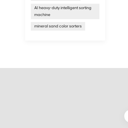
AI heavy-duty intelligent sorting
machine
mineral sand color sorters