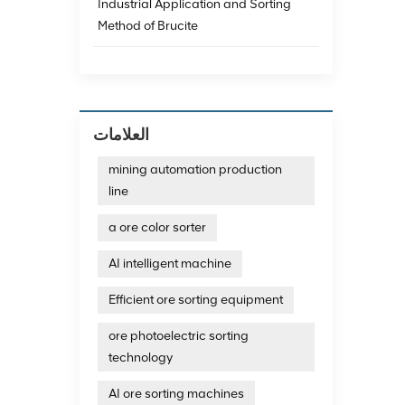
Industrial Application and Sorting
Method of Brucite
العلامات
mining automation production
line
a ore color sorter
AI intelligent machine
Efficient ore sorting equipment
ore photoelectric sorting
technology
AI ore sorting machines