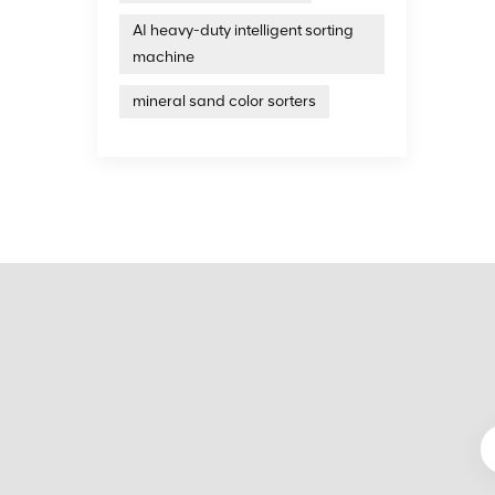
AI heavy-duty intelligent sorting
machine
mineral sand color sorters