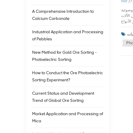
MAY 27
وضوئية
A Comprehensive Introduction to
 الآلات
Calcium Carbonate
لأنواع
وضوئية
Industrial Application and Processing
لخامات
العاملة
of Pebbles
Pho
ص منها،
ة الفصل
New Method for Gold Ore Sorting -
 الفصل
Photoelectric Sorting
للاحقة
اقتصادي
 ويمكن
How to Conduct the Ore Photoelectric
ت تلبية
Sorting Experiment?
منخفضة
ا مهمًا
Current Status and Development
معالجة
معالجة
Trend of Global Ore Sorting
قليدي فحسب، بل أطلقت
عي مثل العصبية
Market Application and Processing of
لقائيًا
Mica
يب، و تأثير الفرز أفضل بكثير من
 للعلوم