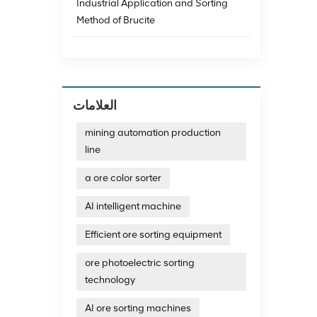
Industrial Application and Sorting
Method of Brucite
العلامات
mining automation production
line
a ore color sorter
AI intelligent machine
Efficient ore sorting equipment
ore photoelectric sorting
technology
AI ore sorting machines