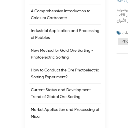
MAY 27
وضوئية
A Comprehensive Introduction to
 الآلات
Calcium Carbonate
لأنواع
وضوئية
Industrial Application and Processing
لخامات
العاملة
of Pebbles
Pho
ص منها،
ة الفصل
New Method for Gold Ore Sorting -
 الفصل
Photoelectric Sorting
للاحقة
اقتصادي
 ويمكن
How to Conduct the Ore Photoelectric
ت تلبية
Sorting Experiment?
منخفضة
ا مهمًا
Current Status and Development
معالجة
معالجة
Trend of Global Ore Sorting
قليدي فحسب، بل أطلقت
عي مثل العصبية
Market Application and Processing of
لقائيًا
Mica
يب، و تأثير الفرز أفضل بكثير من
 للعلوم