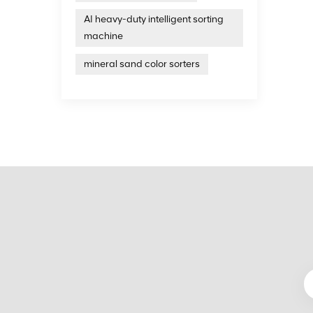
AI heavy-duty intelligent sorting
machine
mineral sand color sorters