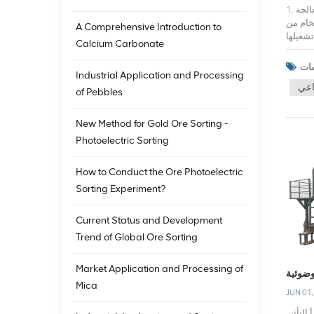
1. ما هي الروابط في عملية معالجة المعادن التي من المحتمل أن تؤثر على الكفاءة؟في تكنولوجيا معالجة المعادن، قد تؤثر الروابط المتعددة على كفاءة معالجة
وغربلة الخام من
A Comprehensive Introduction to
تشغيلها
Calcium Carbonate
لتصنيف
هو فصل
Industrial Application and Processing
 معالجة
اعي
 وسرعة
of Pebbles
اء. على
التعويم
New Method for Gold Ore Sorting -
كثير من
Photoelectric Sorting
لعمليات
اق معين، زيادة
لكاشف،
How to Conduct the Ore Photoelectric
 معالجة
Sorting Experiment?
 ووعيها
ادن على
Current Status and Development
 وإدارة
، ويمكن
Trend of Global Ore Sorting
 النظر فيها
ات عملية
Market Application and Processing of
التصنيف
Mica
2% إلى 40% فقط. فكر في إدخال معدات
JUN 01
تصنيف فعالة مثل الأعاصير المائية أو الشاشات الدقيقة الاهتزازية عالية التردد لتحسين كفاءة التصنيف. ومع ذلك، ينبغي إيلاء الاهتمام لاستقرار الأعاصير المائية.(2)
التأثير