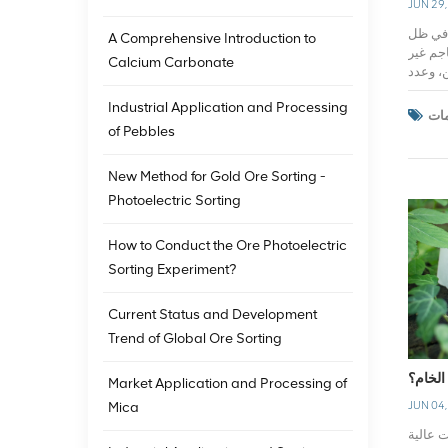
JUN 29
حاس Zijin Por على إنشاء "منجم حديقة" وينفذ بقوة عملية التخضير والاستصلاح. وفي الوقت الحاضر، تم تخضير جميع أحواض المخلفات ومنحدرات الحفر المفتوحة ومنحدرات بعض مقالب النفايات المهجورة، حيث تمت زراعة أكثر من 60 ألف شتلة ومساحة تخضير جديدة تبلغ حوالي 350 ألف متر مربع، مما أعطى مناطق المناجم والمصانع مظهرًا جديدًا. كما اتخذ المشروع العديد من الإجراءات للسيطرة على الغبار والنفايات الصلبة ومياه الصرف الصحي والغازات العادمة، وكانت النتائج ملحوظة. بالإضافة إلى ذلك، قامت بعض شركات تعدين الذهب
A Comprehensive Introduction to
Calcium Carbonate
Industrial Application and Processing
of Pebbles
New Method for Gold Ore Sorting -
Photoelectric Sorting
How to Conduct the Ore Photoelectric
Sorting Experiment?
Current Status and Development
Trend of Global Ore Sorting
الخام؟
Market Application and Processing of
JUN 04
Mica
ت عالية