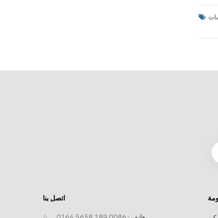
اكتساب
ح تمويل
، يمكن
مؤسسات المزيد من قنوات التمويل وحلول التمويل الأقل تكلفة.4) تعزيز الصورة
 وزيادة
ا قيمة
مساهمين.
 وتقليل
بالتالي
لتعدين
دة قيمة
ماعيا.
ساهمين
 تقنيات
ن كفاءة
لموارد وتحقيق التنمية المستدامة، وبالتالي الفوز بالاعتراف. والدعم من كافة قطاعات المجتمع.1) تحسين عملية الإنتاج وحماية البيئة.(1) اعتماد
ت السطح
مة لمعالجة مياه
بة جودة
 التعدين.
ل، بناء
مة
اتصل بنا
ة الفعالة
البيئي،
هاتف :
0086 189 5658 0164
كن