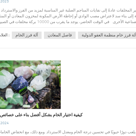
, 2023
خضر هو الجبل الفضي" هو أمر يحتاجون إلى تحسينه وتنفيذه طوال الوقتعملية إدارة الإنتاج الخاصة بهم. قامت العديد من شركات تعدين الذهب باستكشاف واتخاذ إجراءات ملموسة لمعالجة القضية الأساسية لإدارة المخلفات. من أجل تحسين مشكلة المخلفات في عملية التعدين، تستخدم العديد من الشركات الذكاء الاصطناعي المتقدم آلة فرز الخام لإثراء المخلفات، وتحسين درجة الخام وتقليل رمي المخلفات. من أجل تحسين مشكلة المخلفات في عملية التعدين، اعتمدت العديد من شركات تعدين الذهب أساليب الوقاية من الغبار والتعدين الصديقة للبيئة. على سبيل المثال، من أجل إدارة الآثار الضارة الناجمة عن المخلفات، قامت جميع الشركات التابعة لمجموعة China Gold Group بتقوية أو تخضير الأرض المكشوفة للمواقع الصناعية، وإنشاء شبكات إخماد الرياح والغبار في مخزن المخلفات وكومة الفحم في غرفة الغلاية ، مجهزة بشاحنات الري، ورش سطح الطريق بالموقع بانتظام، وطريق نقل الخام وتخزين المخلفات، مما يقلل بشكل فعال من تلوث الغبار. Ltd. باعتبارها منجمًا للمعادن الخالية من المخلفات تنفذ طريقة التعبئة للتعدين، ويتم استخدام معظم رمل المخلفات لملء منطقة التعدين تحت الأرض، ويتم اختبار تكوين رمل المخلفات المتبقي، جنبًا إلى جنب مع خصائص رمل المخلفات مع محتوى عالي من الكالسيوم، وجزيئات صغيرة، وسهلة التشكيل، ومقاومة للضغط العالي بعد التجفيف، وتتعاون بنشاط مع مصانع الأسمنت المحلية ومصانع أفران الطوب، ويتم توفير جزء منه للمؤسسات ذات الصلة بما يتناسب مع تعظيم قيمة الاستخدام الفعال الموارد المعدنية. . يعد الاستخدام الشامل للمخلفات وصخور النفايات ممارسة أخرى لشركات تعدين الذهب لاستكشاف إدارة المخلفات. على سبيل المثال، أعطت مجموعة Zijin Mining دائمًا الأولوية للاستخدام الشامل للمخلفات وصخور النفايات عن طريق الردم تحت الأرض، واستخدامها كمواد بناء، وترميم النباتات، وتعبيد الطرق، واستعادة المكونات القيمة، وما إلى ذلك. ويتم تخزين الباقي في مواقع الصرف الصحي. أو أحواض المخلفات التي تلبي المعايير الوطنية للموقع، وتكون أحواض المخلفات غير منفذة وفقًا لمتطلبات المعايير المحلية لضمان سلامة جودة المياه الجوفية أسفل أحواض المخلفات. تتبع المجموعة بدقة خطة التصميم المعتمدة لتشغيل إعادة التعدين وتصريف الرمال والصرف في الخزان لضمان سلامة السد الخلفي ومرافق تصريف الفيضانات الأصلية، وتجري التفتيش وإدارة صيانة المرافق وفقًا للمعايير ذات الصلة. متطلبات إدارة سلامة بركة المخلفات. بعد كل المخلفات، لم يعد التعدين يقوم بعمليات المخلفات، في الوقت المناسب إلى أقسام الإشراف على إنتاج السلامة وإدارتها للوفاء بإجراءات إلغاء بركة المخلفات. وفي الوقت نفسه، سيتم إغلاق بركة المخلفات وفقًا للوائح إغلاق بركة المخلفات بعد اكتمال إنتاج إعادة الاستخدام. بالإضافة إلى ذلك، توفر شركة Anhui Taiping Mining Co., Ltd، وهي شركة تابعة لمجموعة China Gold Group، مخلفات الرمل بعد التجفيف المادي لشركات بناء الطرق كمواد خام، مما يفتح طريقة جديدة لتنمية الموارد المعدنية والاستخدام الشامل، الأمر الذي لا يوفر فقط الموارد، ولكنها توفر أيضًا مساحة أوسع للشركة لتوسيع الاستخدام الشامل لمخلفات الرمال. فقط من خلال تحسين معدل استخدام الموارد المائية وحماية الموارد المائية، يمكننا تحقيق التنمية المستقرة وطويلة الأجل لمؤسسات تعدين الذهب. أصبحت إعادة تدوير الموارد المائية أيضًا اتجاهًا رئيسيًا لشركات تعدين الذهب في إدارة المخلفات. في China Gold Group، تعتمد معظم شركات التعدين تقنية التفريغ الجاف لمرشح ضغط الخبث، وتعتمد التفريغ الجاف لمرشح الضغط للمخلفات، وإعادة تدوير موارد المياه، ولا يتم تصريف جميع مياه الصرف الصحي، ويصل معدل إعادة تدوير المياه إلى أكثر من 92٪. على سبيل المثال، بعد تصفية مياه الصرف الصحي ومعالجتها، فإنها تتدفق إلى سد العودة تحت خزان المخلفات ويتم ضخها مرة أخرى إلى حوض السباحة عالي المستوى بمحطة المعالجة لإعادة تدوير إنتاج التعويم، ولا يتم تصريف المياه الموجودة في خزان المخلفات . بالإضافة إلى ذلك، استثمرت شركة Tong Hui Mining، وهي شركة تابعة لشركة Zhajin Mining، أكثر من 6 ملايين يوان لبناء نظام إعادة تدوير مياه الصرف الصحي ونظام إعادة تدوير المياه المالحة في المناجم تحت الأرض، ووضعت خط أنابيب لإعادة تدوير مياه الصرف الصحي وإعادة استخدامها، بحيث يتم إعادة تدوير جميع المياه المعاد تدويرها. يمكن استخدام مياه الصرف الصحي لإعادة استخدامها في الإنتاج بعد معالجتها، مما يمكن أن يقلل من كمية المياه الجديدة المستخدمة في معالجة الخام بأكثر من 2 مليون متر مكعب سنويًا وتحقيق إعادة التدوير الفعالة لمياه الصرف الصحي في معالجة الخام. "صفر تصريف" و100% "إعادة استخدام" للمياه المالحة تحت المنجم، مما يضمن التطوير المنسق والتنمية الخضراء لنظام الإنتاج والنظام البيئي. بالنسبة للرمال المخلفات التي تنتجها محطة الإثراء، تقوم شركة Tong Hui Mining بنشاط بإجراء أبحاث المشروع و التنمية، وذلك باستخدام المخلفاتالرمل لتنفيذ مشروع تعبئة الأسمنت المعجون، وملء أكثر من 70٪ من رمل المخلفات في منطقة التعدين تحت الأرض ومنطقة انهيار السطح السابقة بعد سماكتها، مما يقلل من كمية تفريغ رمل المخلفات، ويطيل عمر خدمة بركة المخلفات بشكل فعال وتوليد فوائد اجتماعية وبيئية جيدة. بالإضافة إلى إدارة المخلفات في عملية التعدين، تقوم شركات تعدين الذهب أيضًا بالاستكشاف والممارسة في تقييم ما قبل التعدين والاستعادة البيئية بعد العملية. قبل بناء كل مشروع، تقوم شركة Zhaogold Mining Co., Ltd. بإجراء تقييم الأثر البيئي بما يتفق بدقة مع الإجراءات، وتحليل التأثير المحتمل على البيئة بعد اكتمال المشروع وتشغيله، واقتراح التدابير المضادة والتدابير لمنع التلوث . في الوقت نفسه، تقوم شركة Zhaogold Mining، بالإضافة إلى الوفاء بضميرها بإجراءات قبول حماية البيئة عند إكمال المشروع، بإعادة التدوير الشامل للنفايات التي خلفتها عملية الإنتاج، وتركز على تعزيز الإدارة الشاملة لمناطق التعدين وبرك المخلفات، وتقوم بعمل جيد في تخضير المناجم، والتجميل، وبناء البيئة البيئية لتحسين الوضع البيئي حول المؤسسة. في فبراير من هذا العام، تم حفر مشروع الإدارة البيئية الشاملة لنهر Zijin Copper Boer في صربيا رسميًا في البناء. بعد الانتهاء من المشروع، سيتم تعزيز قدرة تخزين المخلفات وقدرة التشغيل الآمن للحفرة المفتوحة، وتحسين البيئة البيئية لنظام المياه الطبيعية في الجزء السفلي من نهر بول وتيموك (تيموك)، مع فوائد بيئية واجتماعية جيدة. يصر منجم الن
لة فرز خام منظمة العفو الدولية
فاصل المعادن
آلة فرز الخام
العلامات :
كيفية اختيار الخام بشكل أفضل بناء على خصائص 
, 2024
يلعب دورًا حيويًا في تحسين درجة الخام ومعدل الاسترداد. ومع ذلك، مع انخفاض الخاما