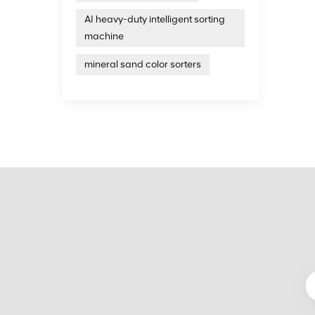
AI heavy-duty intelligent sorting
machine
mineral sand color sorters