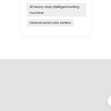
AI heavy-duty intelligent sorting
machine
mineral sand color sorters