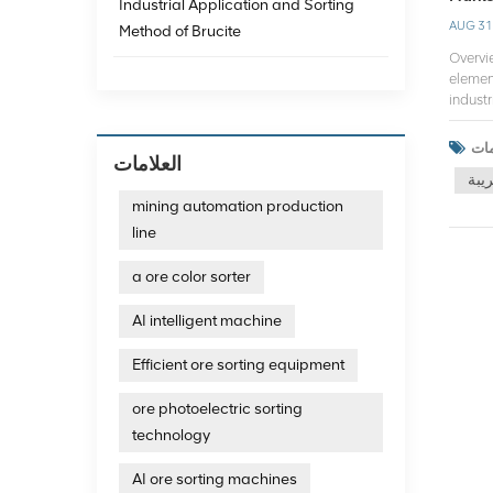
Industrial Application and Sorting
AUG 31
Method of Brucite
Overview Industrial silicon, also known as metallic silicon or crystalline silicon, is an important industrial raw material. Its main component is silicon element, and the content is generally around 98%. In recent years, products containing 99.99% Si have appeared on the market. The rest of industrial silicon is mainly composed of impurities such as iron, aluminum, and calcium. Industrial silicon is divided into various specifications due to its different uses. Commo
العلامات
يبة
mining automation production
line
a ore color sorter
AI intelligent machine
Efficient ore sorting equipment
ore photoelectric sorting
technology
AI ore sorting machines