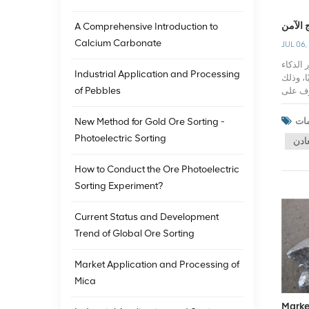
 الآمن
A Comprehensive Introduction to
Calcium Carbonate
JUL 06,
الذكاء
Industrial Application and Processing
ا، وذلك
of Pebbles
عرف على
استخدام
عي مثل
New Method for Gold Ore Sorting -
ون واللمعان والشكل وما إلى ذلك،
Photoelectric Sorting
ادن
زالة الأجسام
ام، مثل
How to Conduct the Ore Photoelectric
ت إزالة
لم الآلي، مما يمكنها من التعلم
Sorting Experiment?
الغريبة
ز أيضًا
Current Status and Development
ة الخام
Trend of Global Ore Sorting
 تطوير
 سلامة
Market Application and Processing of
Mica
Market